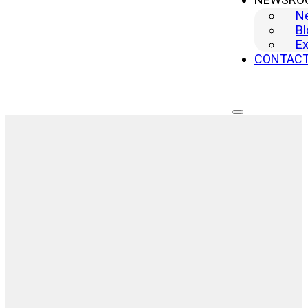
N
Bl
Ex
CONTAC